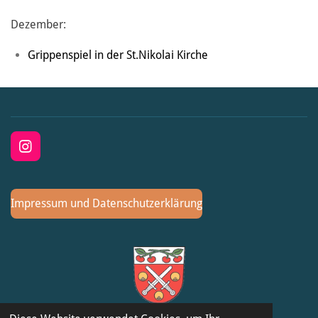
Dezember:
Grippenspiel in der St.Nikolai Kirche
I
n
s
t
Impressum und Datenschutzerklärung
a
g
r
a
m